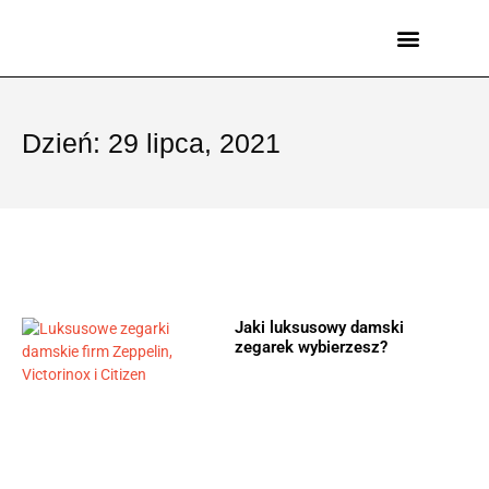
Męskie zegarki
Damskie zegarki
Marki zegarków
Dzień: 29 lipca, 2021
Jaki luksusowy damski
zegarek wybierzesz?