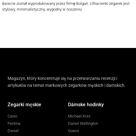
świecie został wyprodukowany przez firmę Bulgari. Ultracienki zegarek jest
stylowy, minimalistyczny, wygodny w noszeniu
Magazyn, który koncentruje się na przetwarzaniu recenzji i
artykułów na temat markowych zegarków męskich i damskich.
Zegarki męskie
Dámske hodinky
Casio
Michael Kors
Festina
Daniel Wellington
Diesel
Guess