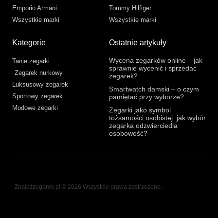
Emporio Armani
Tommy Hilfiger
Wszystkie marki
Wszystkie marki
Kategorie
Ostatnie artykuły
Wycena zegarków online – jak
Tanie zegarki
sprawnie wycenić i sprzedać
Zegarek nurkowy
zegarek?
Luksusowy zegarek
Smartwatch damski – o czym
Sportowy zegarek
pamiętać przy wyborze?
Modowe zegarki
Zegarki jako symbol
tożsamości osobistej: jak wybór
zegarka odzwierciedla
osobowość?
Znajdźzegarek.pl © 2026 Wszystkie prawa zastrzeżone.