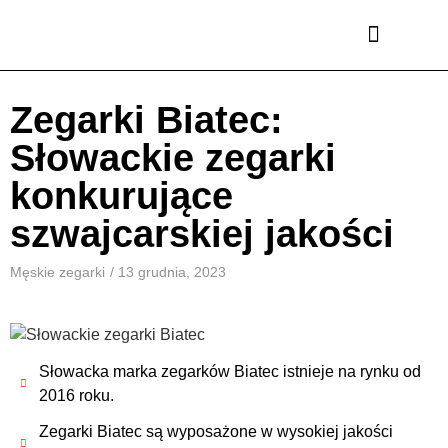
Męskie zegarki
Damskie zegarki
Marki zegarków
Zegarki Biatec:
Słowackie zegarki
konkurujące
szwajcarskiej jakości
Męskie zegarki
/
13 grudnia, 2023
Słowacka marka zegarków Biatec istnieje na rynku od
2016 roku.
Zegarki Biatec są wyposażone w wysokiej jakości