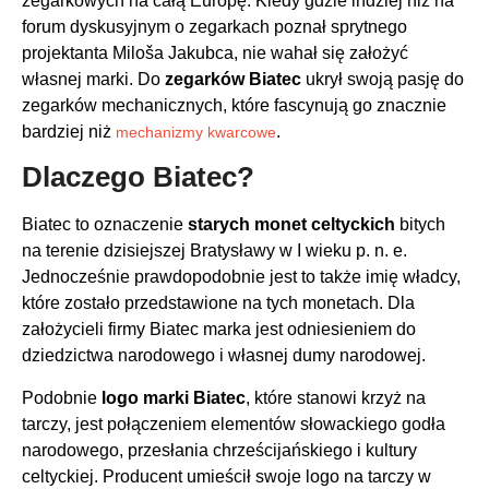
zegarkowych na całą Europę. Kiedy gdzie indziej niż na
forum dyskusyjnym o zegarkach poznał sprytnego
projektanta Miloša Jakubca, nie wahał się założyć
własnej marki. Do
zegarków Biatec
ukrył swoją pasję do
zegarków mechanicznych, które fascynują go znacznie
bardziej niż
.
mechanizmy kwarcowe
Dlaczego Biatec?
Biatec to oznaczenie
starych monet celtyckich
bitych
na terenie dzisiejszej Bratysławy w I wieku p. n. e.
Jednocześnie prawdopodobnie jest to także imię władcy,
które zostało przedstawione na tych monetach. Dla
założycieli firmy Biatec marka jest odniesieniem do
dziedzictwa narodowego i własnej dumy narodowej.
Podobnie
logo marki Biatec
, które stanowi krzyż na
tarczy, jest połączeniem elementów słowackiego godła
narodowego, przesłania chrześcijańskiego i kultury
celtyckiej. Producent umieścił swoje logo na tarczy w