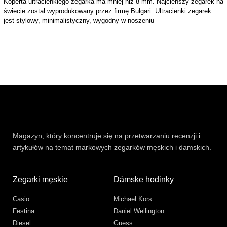
Koperta ultracienkiego zegarka ma mniej niż 8 mm. Najcieńszy zegarek na
świecie został wyprodukowany przez firmę Bulgari. Ultracienki zegarek
jest stylowy, minimalistyczny, wygodny w noszeniu
Magazyn, który koncentruje się na przetwarzaniu recenzji i
artykułów na temat markowych zegarków męskich i damskich.
Zegarki męskie
Dámske hodinky
Casio
Michael Kors
Festina
Daniel Wellington
Diesel
Guess